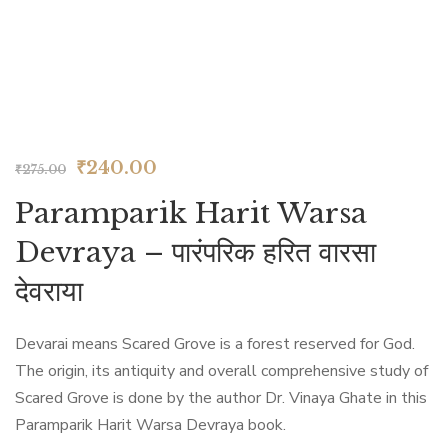
Original
Current
₹
240.00
₹
275.00
price
price
Paramparik Harit Warsa
was:
is:
Devraya – पारंपरिक हरित वारसा
₹275.00.
₹240.00.
देवराया
Devarai means Scared Grove is a forest reserved for God.
The origin, its antiquity and overall comprehensive study of
Scared Grove is done by the author Dr. Vinaya Ghate in this
Paramparik Harit Warsa Devraya book.