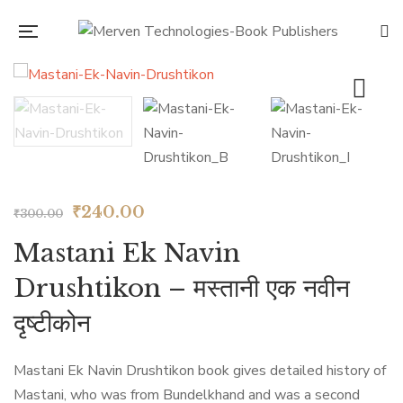
Original
Current
₹
240.00
₹
300.00
price
price
Mastani Ek Navin
was:
is:
Drushtikon – मस्तानी एक नवीन
₹300.00.
₹240.00.
दृष्टीकोन
Mastani Ek Navin Drushtikon book gives detailed history of
Mastani, who was from Bundelkhand and was a second