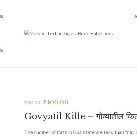
S
S
Original
Current
₹
400.00
₹
525.00
price
price
Govyatil Kille – गोव्यातील किल्
was:
is:
₹525.00.
₹400.00.
The number of forts in Goa state are less than that 