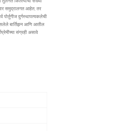
ा तुलनेत किल्ल्यांची संख्या
याशार समुद्रालगत आहेत, तर
 पोर्तुगीज दुर्गस्थापत्यकलेची
 असलेले बार्तिझन आणि आतील
्गप्रेमींच्या संग्रही असावे