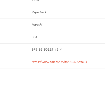
2023
Paperback
Marathi
384
978-93-90129-45-4
https://www.amazon.in/dp/9390129451